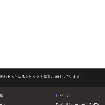
関わるあらゆるトピックを毎週お届けしています！
報
ページ
ーン
Dexibell ショールーム GINZA