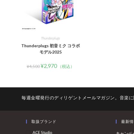
Thunderplugs
Thunderplugs 初音ミク コラボ
モデル2025
¥
2,970
¥
4,500
（税込）
毎週金曜発行のディリゲントメールマガジン。音楽に
取扱ブランド
最新情
ACE Studio
キャンペ