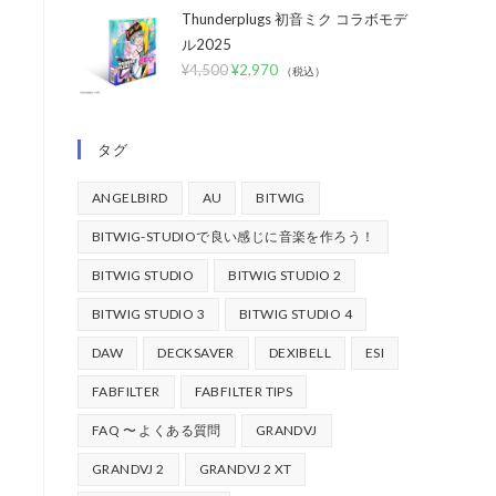
Thunderplugs 初音ミク コラボモデ
ル2025
¥
4,500
¥
2,970
（税込）
タグ
ANGELBIRD
AU
BITWIG
BITWIG-STUDIOで良い感じに音楽を作ろう！
BITWIG STUDIO
BITWIG STUDIO 2
BITWIG STUDIO 3
BITWIG STUDIO 4
DAW
DECKSAVER
DEXIBELL
ESI
FABFILTER
FABFILTER TIPS
FAQ 〜 よくある質問
GRANDVJ
GRANDVJ 2
GRANDVJ 2 XT