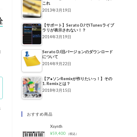
これ
2013年3月19日
栓
【サポート】Serato DJでiTunesライブ
ラリが表示されない！？
2014年3月19日
初
Serato DJ旧バージョンのダウンロード
について
2014年9月22日
【ア●ソンRemixが作りたいっ！】その
1. Remixとは？
2018年3月15日
帯
おすすめ商品
Xsynth
¥
59,400
（税込）