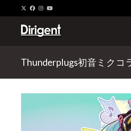
Thunderplugs初音