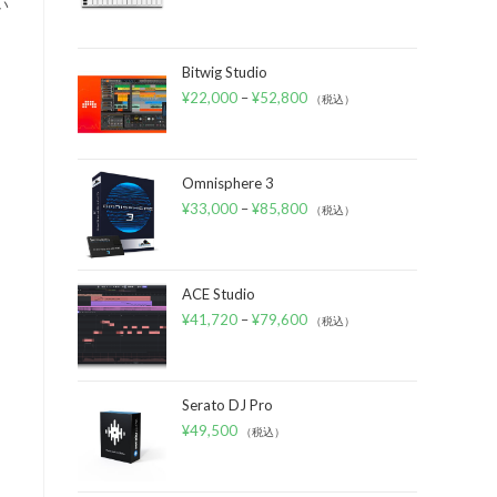
い
Bitwig Studio
¥
22,000
–
¥
52,800
（税込）
Omnisphere 3
¥
33,000
–
¥
85,800
（税込）
ACE Studio
¥
41,720
–
¥
79,600
（税込）
Serato DJ Pro
¥
49,500
（税込）