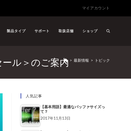
マイアカウント
製品タイプ
サポート
取扱店舗
ショップ
ターセール＞のご案内
>
最新情報
>
トピック
人気記事
【基本用語】最適なバッファサイズっ
て？
2017年11月13日