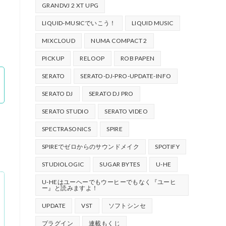
GRANDVJ 2 XT UPG
LIQUID-MUSICでいこう！
LIQUID MUSIC
MIXCLOUD
NUMA COMPACT 2
PICKUP
RELOOP
ROB PAPEN
SERATO
SERATO-DJ-PRO-UPDATE-INFO
SERATO DJ
SERATO DJ PRO
SERATO STUDIO
SERATO VIDEO
SPECTRASONICS
SPIRE
SPIREでゼロからのサウンドメイク
SPOTIFY
STUDIOLOGIC
SUGAR BYTES
U-HE
U-HEはユーヘーでもウーヒーでもなく『ユーヒ
ー』と読みますよ！
UPDATE
VST
ソフトシンセ
プラグイン
連載もくじ