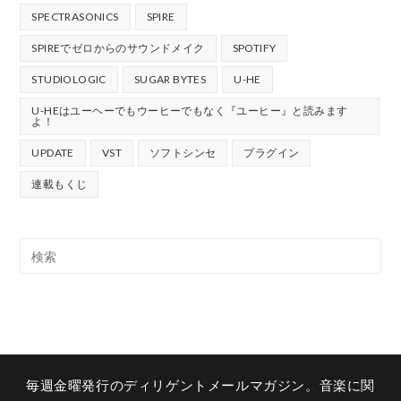
SPECTRASONICS
SPIRE
SPIREでゼロからのサウンドメイク
SPOTIFY
STUDIOLOGIC
SUGAR BYTES
U-HE
U-HEはユーヘーでもウーヒーでもなく『ユーヒー』と読みます
よ！
UPDATE
VST
ソフトシンセ
プラグイン
連載もくじ
毎週金曜発行のディリゲントメールマガジン。音楽に関