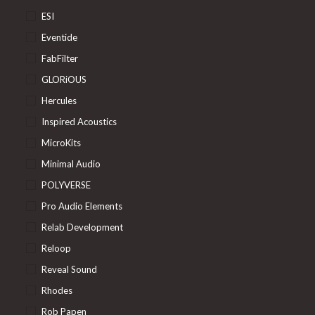
ESI
Eventide
FabFilter
GLORiOUS
Hercules
Inspired Acoustics
MicroKits
Minimal Audio
POLYVERSE
Pro Audio Elements
Relab Development
Reloop
Reveal Sound
Rhodes
Rob Papen