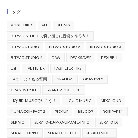
タグ
ANGELBIRD
AU
BITWIG
BITWIG-STUDIOで良い感じに音楽を作ろう！
BITWIG STUDIO
BITWIG STUDIO 2
BITWIG STUDIO 3
BITWIG STUDIO 4
DAW
DECKSAVER
DEXIBELL
ESI
FABFILTER
FABFILTER TIPS
FAQ 〜 よくある質問
GRANDVJ
GRANDVJ 2
GRANDVJ 2 XT
GRANDVJ 2 XT UPG
LIQUID-MUSICでいこう！
LIQUID MUSIC
MIXCLOUD
NUMA COMPACT 2
PICKUP
RELOOP
ROB PAPEN
SERATO
SERATO-DJ-PRO-UPDATE-INFO
SERATO DJ
SERATO DJ PRO
SERATO STUDIO
SERATO VIDEO