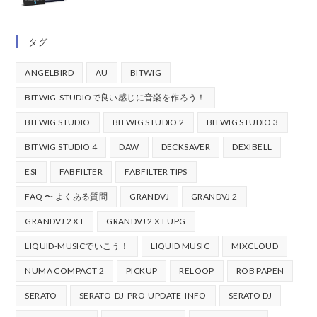
タグ
ANGELBIRD
AU
BITWIG
BITWIG-STUDIOで良い感じに音楽を作ろう！
BITWIG STUDIO
BITWIG STUDIO 2
BITWIG STUDIO 3
BITWIG STUDIO 4
DAW
DECKSAVER
DEXIBELL
ESI
FABFILTER
FABFILTER TIPS
FAQ 〜 よくある質問
GRANDVJ
GRANDVJ 2
GRANDVJ 2 XT
GRANDVJ 2 XT UPG
LIQUID-MUSICでいこう！
LIQUID MUSIC
MIXCLOUD
NUMA COMPACT 2
PICKUP
RELOOP
ROB PAPEN
SERATO
SERATO-DJ-PRO-UPDATE-INFO
SERATO DJ