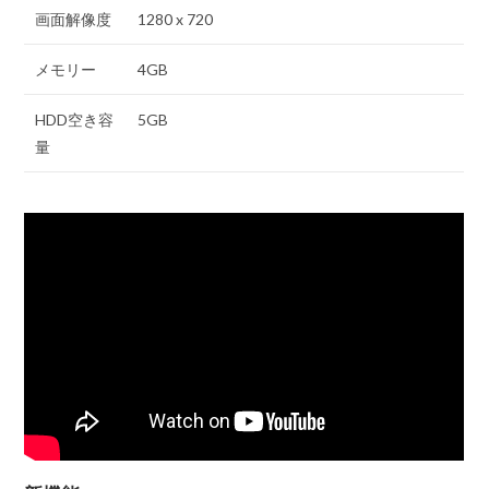
画面解像度
1280 x 720
メモリー
4GB
HDD空き容
5GB
量