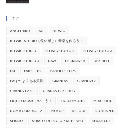
タグ
ANGELBIRD
AU
BITWIG
BITWIG-STUDIOで良い感じに音楽を作ろう！
BITWIG STUDIO
BITWIG STUDIO 2
BITWIG STUDIO 3
BITWIG STUDIO 4
DAW
DECKSAVER
DEXIBELL
ESI
FABFILTER
FABFILTER TIPS
FAQ 〜 よくある質問
GRANDVJ
GRANDVJ 2
GRANDVJ 2 XT
GRANDVJ 2 XT UPG
LIQUID-MUSICでいこう！
LIQUID MUSIC
MIXCLOUD
NUMA COMPACT 2
PICKUP
RELOOP
ROB PAPEN
SERATO
SERATO-DJ-PRO-UPDATE-INFO
SERATO DJ