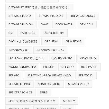
BITWIG-STUDIOで良い感じに音楽を作ろう！
BITWIG STUDIO
BITWIG STUDIO 2
BITWIG STUDIO 3
BITWIG STUDIO 4
DAW
DECKSAVER
DEXIBELL
ESI
FABFILTER
FABFILTER TIPS
FAQ 〜 よくある質問
GRANDVJ
GRANDVJ 2
GRANDVJ 2 XT
GRANDVJ 2 XT UPG
LIQUID-MUSICでいこう！
LIQUID MUSIC
MIXCLOUD
NUMA COMPACT 2
PICKUP
RELOOP
ROB PAPEN
SERATO
SERATO-DJ-PRO-UPDATE-INFO
SERATO DJ
SERATO DJ PRO
SERATO STUDIO
SERATO VIDEO
SPECTRASONICS
SPIRE
SPIREでゼロからのサウンドメイク
SPOTIFY