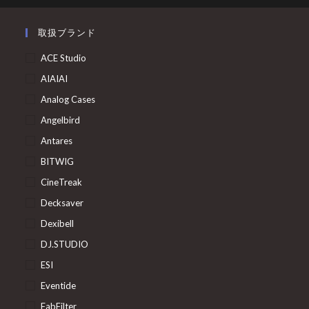
取扱ブランド
ACE Studio
AIAIAI
Analog Cases
Angelbird
Antares
BITWIG
CineTreak
Decksaver
Dexibell
DJ.STUDIO
ESI
Eventide
FabFilter