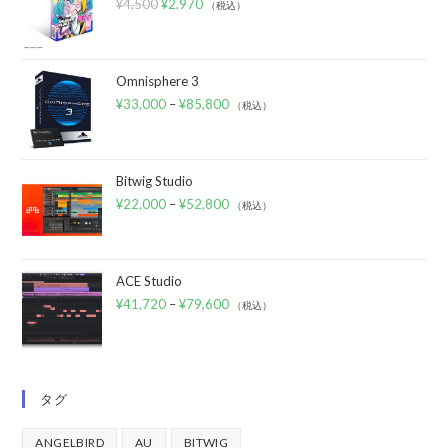
¥
4,500
¥
2,970
（税込）
Omnisphere 3
¥
33,000
–
¥
85,800
（税込）
Bitwig Studio
¥
22,000
–
¥
52,800
（税込）
ACE Studio
¥
41,720
–
¥
79,600
（税込）
タグ
ANGELBIRD
AU
BITWIG