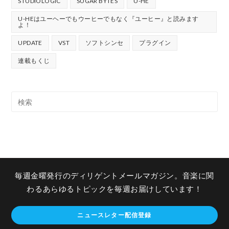
STUDIOLOGIC
SUGAR BYTES
U-HE
U-HEはユーヘーでもウーヒーでもなく『ユーヒー』と読みます
よ！
UPDATE
VST
ソフトシンセ
プラグイン
連載もくじ
毎週金曜発行のディリゲントメールマガジン。音楽に関
わるあらゆるトピックを毎週お届けしています！
ニュースレター配信登録