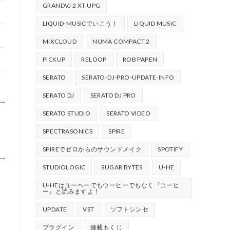
GRANDVJ 2 XT UPG
LIQUID-MUSICでいこう！
LIQUID MUSIC
MIXCLOUD
NUMA COMPACT 2
PICKUP
RELOOP
ROB PAPEN
SERATO
SERATO-DJ-PRO-UPDATE-INFO
SERATO DJ
SERATO DJ PRO
SERATO STUDIO
SERATO VIDEO
SPECTRASONICS
SPIRE
SPIREでゼロからのサウンドメイク
SPOTIFY
STUDIOLOGIC
SUGAR BYTES
U-HE
U-HEはユーヘーでもウーヒーでもなく『ユーヒ
ー』と読みますよ！
UPDATE
VST
ソフトシンセ
プラグイン
連載もくじ