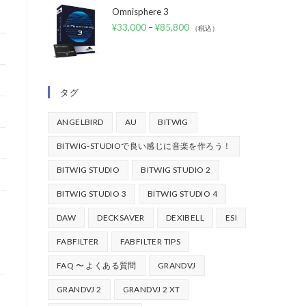
Omnisphere 3
¥
33,000
–
¥
85,800
（税込）
タグ
ANGELBIRD
AU
BITWIG
BITWIG-STUDIOで良い感じに音楽を作ろう！
BITWIG STUDIO
BITWIG STUDIO 2
BITWIG STUDIO 3
BITWIG STUDIO 4
DAW
DECKSAVER
DEXIBELL
ESI
FABFILTER
FABFILTER TIPS
FAQ 〜 よくある質問
GRANDVJ
GRANDVJ 2
GRANDVJ 2 XT