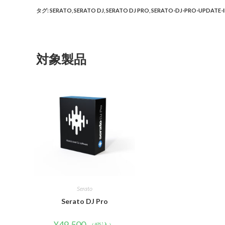
タグ
:
SERATO
,
SERATO DJ
,
SERATO DJ PRO
,
SERATO-DJ-PRO-UPDATE-
対象製品
Serato
Serato DJ Pro
¥
49,500