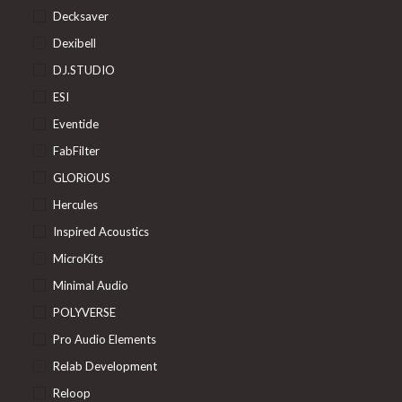
Decksaver
Dexibell
DJ.STUDIO
ESI
Eventide
FabFilter
GLORiOUS
Hercules
Inspired Acoustics
MicroKits
Minimal Audio
POLYVERSE
Pro Audio Elements
Relab Development
Reloop