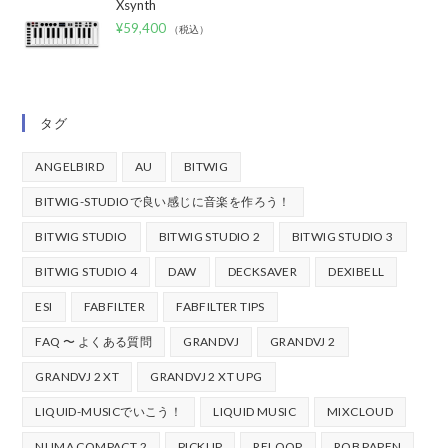
Xsynth
¥
59,400
（税込）
タグ
ANGELBIRD
AU
BITWIG
BITWIG-STUDIOで良い感じに音楽を作ろう！
BITWIG STUDIO
BITWIG STUDIO 2
BITWIG STUDIO 3
BITWIG STUDIO 4
DAW
DECKSAVER
DEXIBELL
ESI
FABFILTER
FABFILTER TIPS
FAQ 〜 よくある質問
GRANDVJ
GRANDVJ 2
GRANDVJ 2 XT
GRANDVJ 2 XT UPG
LIQUID-MUSICでいこう！
LIQUID MUSIC
MIXCLOUD
NUMA COMPACT 2
PICKUP
RELOOP
ROB PAPEN