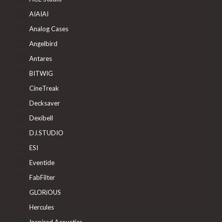
AIAIAI
Analog Cases
Angelbird
Antares
BITWIG
CineTreak
Decksaver
Dexibell
DJ.STUDIO
ESI
Eventide
FabFilter
GLORiOUS
Hercules