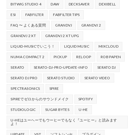
BITWIG STUDIO 4
DAW
DECKSAVER
DEXIBELL
ESI
FABFILTER
FABFILTER TIPS
FAQ 〜 よくある質問
GRANDVJ
GRANDVJ 2
GRANDVJ 2 XT
GRANDVJ 2 XT UPG
LIQUID-MUSICでいこう！
LIQUID MUSIC
MIXCLOUD
NUMA COMPACT 2
PICKUP
RELOOP
ROB PAPEN
SERATO
SERATO-DJ-PRO-UPDATE-INFO
SERATO DJ
SERATO DJ PRO
SERATO STUDIO
SERATO VIDEO
SPECTRASONICS
SPIRE
SPIREでゼロからのサウンドメイク
SPOTIFY
STUDIOLOGIC
SUGAR BYTES
U-HE
U-HEはユーヘーでもウーヒーでもなく『ユーヒー』と読みます
よ！
UPDATE
VST
ソフトシンセ
プラグイン