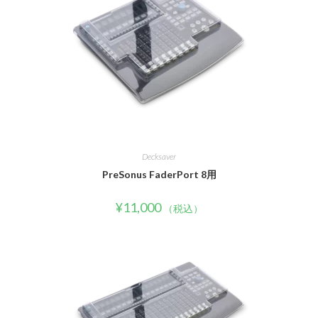
Decksaver
PreSonus FaderPort 8用
¥
11,000
（税込）