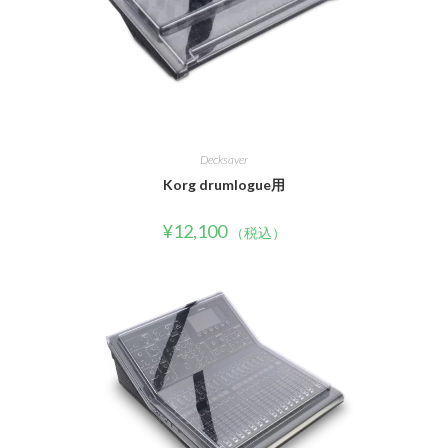
Decksaver
Korg drumlogue用
¥
12,100
（税込）