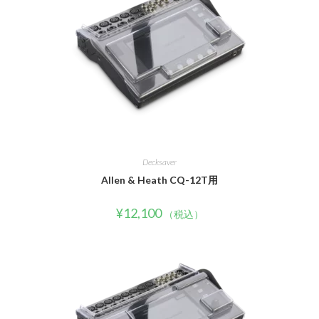
Decksaver
Allen & Heath CQ-12T用
¥
12,100
（税込）