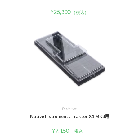
¥
25,300
（税込）
Decksaver
Native Instruments Traktor X1 MK3用
¥
7,150
（税込）