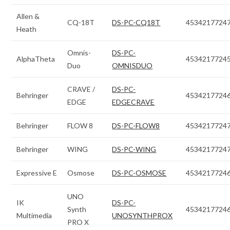
Allen &
CQ-18T
DS-PC-CQ18T
4534217724
Heath
Omnis-
DS-PC-
AlphaTheta
4534217724
Duo
OMNISDUO
CRAVE /
DS-PC-
Behringer
4534217724
EDGE
EDGECRAVE
Behringer
FLOW 8
DS-PC-FLOW8
4534217724
Behringer
WING
DS-PC-WING
4534217724
Expressive E
Osmose
DS-PC-OSMOSE
4534217724
UNO
IK
DS-PC-
Synth
4534217724
Multimedia
UNOSYNTHPROX
PRO X