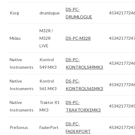
DS-PC-
Korg
drumlogue
4534217724
DRUMLOGUE
M32R /
Midas
M32R
DS-PC-M32R
4534217724
LIVE
Native
Kontrol
DS-PC-
4534217724
Instruments
S49 MK3
KONTROLS49MK3
Native
Kontrol
DS-PC-
4534217724
Instruments
S61 MK3
KONTROLS61MK3
Native
Traktor X1
DS-PC-
4534217724
Instruments
MK3
TRAKTORX1MK3
DS-PC-
PreSonus
FaderPort
4534217724
FADERPORT