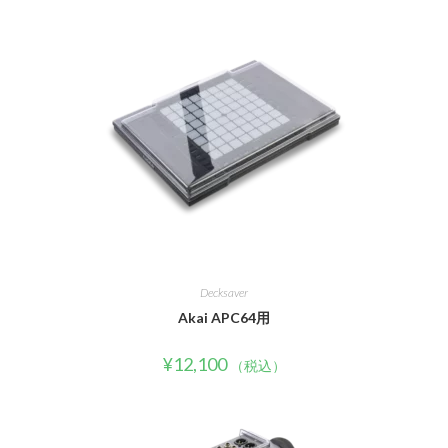
Decksaver
Akai APC64用
¥
12,100
（税込）