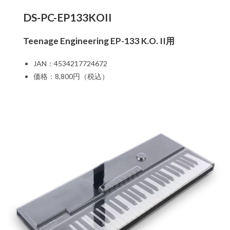
DS-PC-EP133KOII
Teenage Engineering EP-133 K.O. II用
JAN：4534217724672
価格：8,800円（税込）