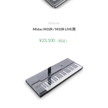
Decksaver
Midas M32R / M32R LIVE用
¥
23,100
（税込）