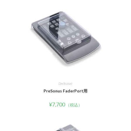
Decksaver
PreSonus FaderPort用
¥
7,700
（税込）