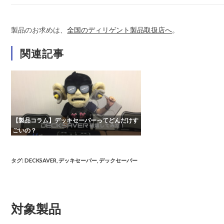
製品のお求めは、
全国のディリゲント製品取扱店へ
。
関連記事
【製品コラム】デッキセーバーってどんだけす
ごいの？
タグ
:
DECKSAVER
,
デッキセーバー
,
デックセーバー
対象製品