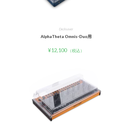
Decksaver
AlphaTheta Omnis-Duo用
¥
12,100
（税込）