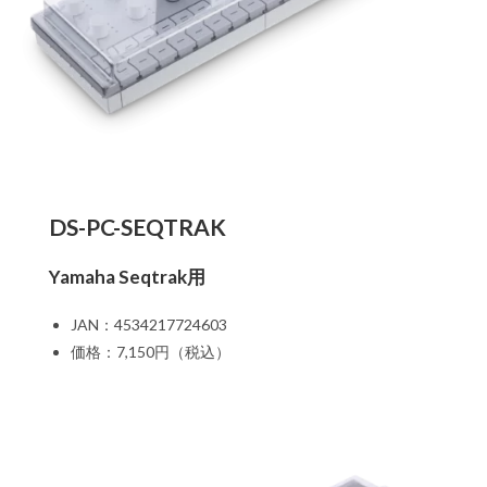
DS-PC-SEQTRAK
Yamaha Seqtrak用
JAN：4534217724603
価格：7,150円（税込）