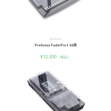
Decksaver
PreSonus FaderPort 16用
¥
12,100
（税込）