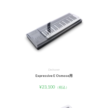
Decksaver
Expressive E Osmose用
¥
23,100
（税込）