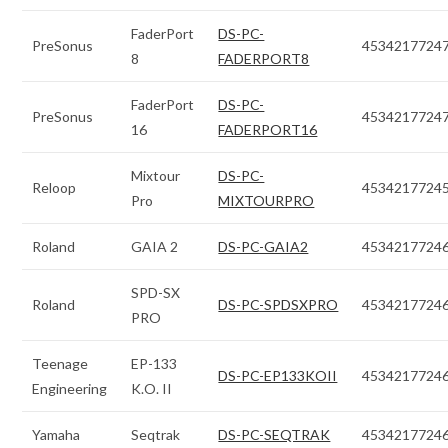
FaderPort
DS-PC-
PreSonus
4534217724
8
FADERPORT8
FaderPort
DS-PC-
PreSonus
4534217724
16
FADERPORT16
Mixtour
DS-PC-
Reloop
4534217724
Pro
MIXTOURPRO
Roland
GAIA 2
DS-PC-GAIA2
4534217724
SPD-SX
Roland
DS-PC-SPDSXPRO
4534217724
PRO
Teenage
EP-133
DS-PC-EP133KOII
4534217724
Engineering
K.O. II
Yamaha
Seqtrak
DS-PC-SEQTRAK
4534217724