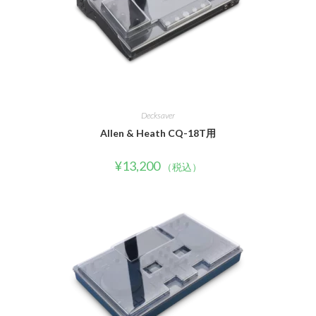
Decksaver
Allen & Heath CQ-18T用
¥
13,200
（税込）