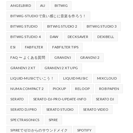
ANGELBIRD
AU
BITWIG
BITWIG-STUDIOで良い感じに音楽を作ろう！
BITWIG STUDIO
BITWIG STUDIO 2
BITWIG STUDIO 3
BITWIG STUDIO 4
DAW
DECKSAVER
DEXIBELL
ESI
FABFILTER
FABFILTER TIPS
FAQ 〜 よくある質問
GRANDVJ
GRANDVJ 2
GRANDVJ 2 XT
GRANDVJ 2 XT UPG
LIQUID-MUSICでいこう！
LIQUID MUSIC
MIXCLOUD
NUMA COMPACT 2
PICKUP
RELOOP
ROB PAPEN
SERATO
SERATO-DJ-PRO-UPDATE-INFO
SERATO DJ
SERATO DJ PRO
SERATO STUDIO
SERATO VIDEO
SPECTRASONICS
SPIRE
SPIREでゼロからのサウンドメイク
SPOTIFY