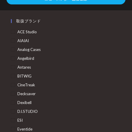
取扱ブランド
ACE Studio
AIAIAI
Analog Cases
Angelbird
Antares
BITWIG
CineTreak
Decksaver
Dexibell
DJ.STUDIO
ESI
Eventide