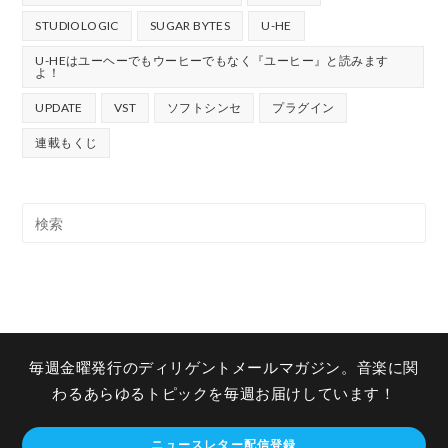
STUDIOLOGIC
SUGAR BYTES
U-HE
U-HEはユーヘーでもウーヒーでもなく『ユーヒー』と読みます
よ！
UPDATE
VST
ソフトシンセ
プラグイン
連載もくじ
毎週金曜発行のディリゲントメールマガジン。音楽に関
わるあらゆるトピックを毎週お届けしています！
ニュースレター配信登録