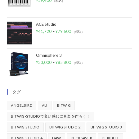
¥
59,400
（税込）
ACE Studio
¥
41,720
–
¥
79,600
（税込）
Omnisphere 3
¥
33,000
–
¥
85,800
（税込）
タグ
ANGELBIRD
AU
BITWIG
BITWIG-STUDIOで良い感じに音楽を作ろう！
BITWIG STUDIO
BITWIG STUDIO 2
BITWIG STUDIO 3
BITWIG STUDIO 4
DAW
DECKSAVER
DEXIBELL