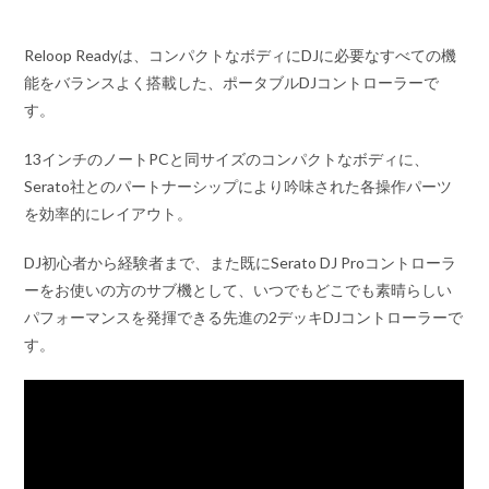
Reloop Readyは、コンパクトなボディにDJに必要なすべての機
能をバランスよく搭載した、ポータブルDJコントローラーで
す。
13インチのノートPCと同サイズのコンパクトなボディに、
Serato社とのパートナーシップにより吟味された各操作パーツ
を効率的にレイアウト。
DJ初心者から経験者まで、また既にSerato DJ Proコントローラ
ーをお使いの方のサブ機として、いつでもどこでも素晴らしい
パフォーマンスを発揮できる先進の2デッキDJコントローラーで
す。