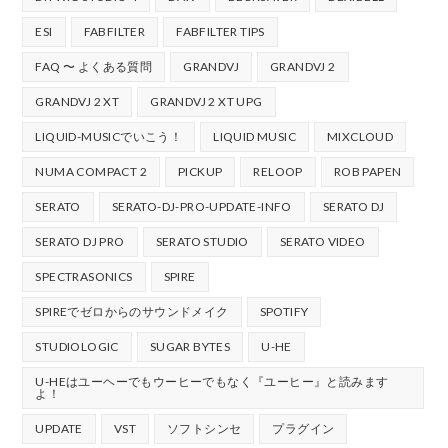
ESI
FABFILTER
FABFILTER TIPS
FAQ 〜 よくある質問
GRANDVJ
GRANDVJ 2
GRANDVJ 2 XT
GRANDVJ 2 XT UPG
LIQUID-MUSICでいこう！
LIQUID MUSIC
MIXCLOUD
NUMA COMPACT 2
PICKUP
RELOOP
ROB PAPEN
SERATO
SERATO-DJ-PRO-UPDATE-INFO
SERATO DJ
SERATO DJ PRO
SERATO STUDIO
SERATO VIDEO
SPECTRASONICS
SPIRE
SPIREでゼロからのサウンドメイク
SPOTIFY
STUDIOLOGIC
SUGAR BYTES
U-HE
U-HEはユーヘーでもウーヒーでもなく『ユーヒー』と読みます
よ！
UPDATE
VST
ソフトシンセ
プラグイン