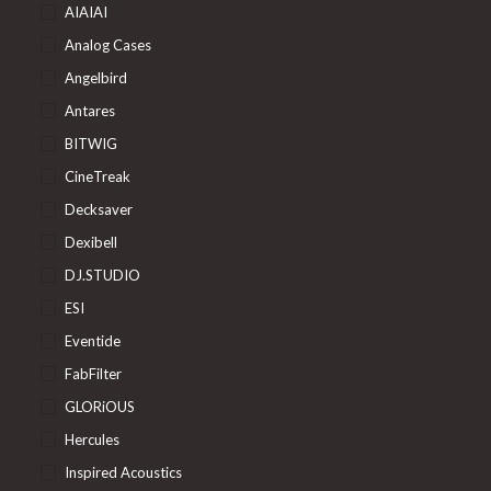
AIAIAI
Analog Cases
Angelbird
Antares
BITWIG
CineTreak
Decksaver
Dexibell
DJ.STUDIO
ESI
Eventide
FabFilter
GLORiOUS
Hercules
Inspired Acoustics