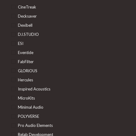
CineTreak
Decksaver
Dexibell
DJ.STUDIO
ESI
Eventide
FabFilter
GLORiOUS
Hercules
Inspired Acoustics
MicroKits
Minimal Audio
POLYVERSE
Pro Audio Elements
Relab Development