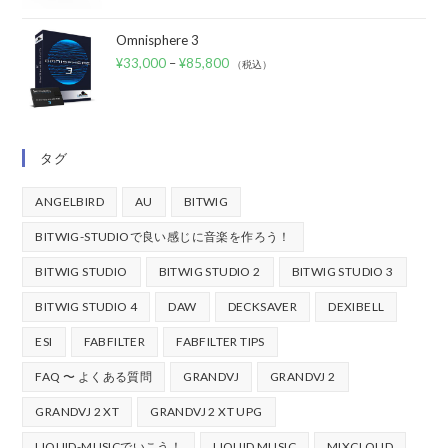
Omnisphere 3
¥
33,000
–
¥
85,800
（税込）
タグ
ANGELBIRD
AU
BITWIG
BITWIG-STUDIOで良い感じに音楽を作ろう！
BITWIG STUDIO
BITWIG STUDIO 2
BITWIG STUDIO 3
BITWIG STUDIO 4
DAW
DECKSAVER
DEXIBELL
ESI
FABFILTER
FABFILTER TIPS
FAQ 〜 よくある質問
GRANDVJ
GRANDVJ 2
GRANDVJ 2 XT
GRANDVJ 2 XT UPG
LIQUID-MUSICでいこう！
LIQUID MUSIC
MIXCLOUD