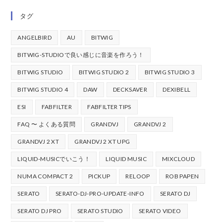
タグ
ANGELBIRD
AU
BITWIG
BITWIG-STUDIOで良い感じに音楽を作ろう！
BITWIG STUDIO
BITWIG STUDIO 2
BITWIG STUDIO 3
BITWIG STUDIO 4
DAW
DECKSAVER
DEXIBELL
ESI
FABFILTER
FABFILTER TIPS
FAQ 〜 よくある質問
GRANDVJ
GRANDVJ 2
GRANDVJ 2 XT
GRANDVJ 2 XT UPG
LIQUID-MUSICでいこう！
LIQUID MUSIC
MIXCLOUD
NUMA COMPACT 2
PICKUP
RELOOP
ROB PAPEN
SERATO
SERATO-DJ-PRO-UPDATE-INFO
SERATO DJ
SERATO DJ PRO
SERATO STUDIO
SERATO VIDEO