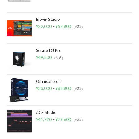
Bitwig Studio
¥
22,000
–
¥
52,800
（税込）
Serato DJ Pro
¥
49,500
（税込）
Omnisphere 3
¥
33,000
–
¥
85,800
（税込）
ACE Studio
¥
41,720
–
¥
79,600
（税込）