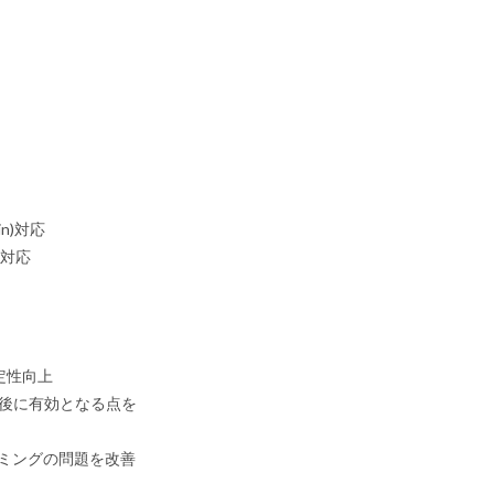
in)対応
ad対応
安定性向上
動後に有効となる点を
トタイミングの問題を改善