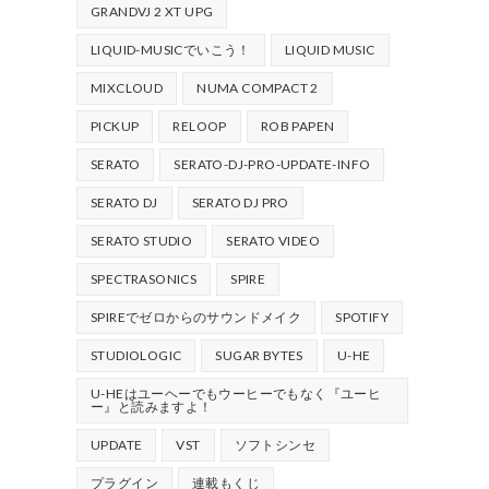
GRANDVJ 2 XT UPG
LIQUID-MUSICでいこう！
LIQUID MUSIC
MIXCLOUD
NUMA COMPACT 2
PICKUP
RELOOP
ROB PAPEN
SERATO
SERATO-DJ-PRO-UPDATE-INFO
SERATO DJ
SERATO DJ PRO
SERATO STUDIO
SERATO VIDEO
SPECTRASONICS
SPIRE
SPIREでゼロからのサウンドメイク
SPOTIFY
STUDIOLOGIC
SUGAR BYTES
U-HE
U-HEはユーヘーでもウーヒーでもなく『ユーヒ
ー』と読みますよ！
UPDATE
VST
ソフトシンセ
プラグイン
連載もくじ