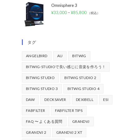
Omnisphere 3
¥
33,000
–
¥
85,800
（税込）
タグ
ANGELBIRD
AU
BITWIG
BITWIG-STUDIOで良い感じに音楽を作ろう！
BITWIG STUDIO
BITWIG STUDIO 2
BITWIG STUDIO 3
BITWIG STUDIO 4
DAW
DECKSAVER
DEXIBELL
ESI
FABFILTER
FABFILTER TIPS
FAQ 〜 よくある質問
GRANDVJ
GRANDVJ 2
GRANDVJ 2 XT