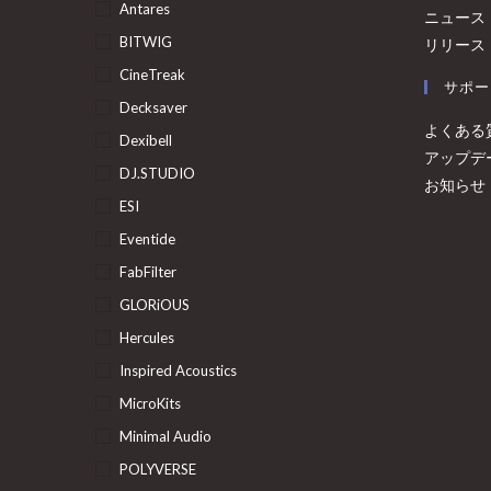
Antares
ニュース
BITWIG
リリース
CineTreak
サポー
Decksaver
よくある
Dexibell
アップデ
DJ.STUDIO
お知らせ
ESI
Eventide
FabFilter
GLORiOUS
Hercules
Inspired Acoustics
MicroKits
Minimal Audio
POLYVERSE