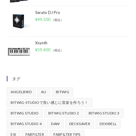
Serato DJ Pro
¥
49,500
（税込）
Xsynth
¥
59,400
（税込）
タグ
ANGELBIRD
AU
BITWIG
BITWIG-STUDIOで良い感じに音楽を作ろう！
BITWIG STUDIO
BITWIG STUDIO 2
BITWIG STUDIO 3
BITWIG STUDIO 4
DAW
DECKSAVER
DEXIBELL
ESI
FABFILTER
FABFILTER TIPS