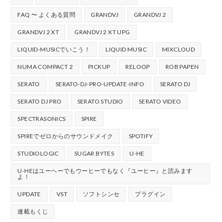
FAQ 〜 よくある質問
GRANDVJ
GRANDVJ 2
GRANDVJ 2 XT
GRANDVJ 2 XT UPG
LIQUID-MUSICでいこう！
LIQUID MUSIC
MIXCLOUD
NUMA COMPACT 2
PICKUP
RELOOP
ROB PAPEN
SERATO
SERATO-DJ-PRO-UPDATE-INFO
SERATO DJ
SERATO DJ PRO
SERATO STUDIO
SERATO VIDEO
SPECTRASONICS
SPIRE
SPIREでゼロからのサウンドメイク
SPOTIFY
STUDIOLOGIC
SUGAR BYTES
U-HE
U-HEはユーヘーでもウーヒーでもなく『ユーヒー』と読みます
よ！
UPDATE
VST
ソフトシンセ
プラグイン
連載もくじ