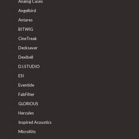
Analog Cases
Angelbird
Antares
BITWIG
CineTreak
Decksaver
Dexibell
DJ.STUDIO
ESI
Eventide
FabFilter
GLORiOUS
Hercules
Inspired Acoustics
MicroKits