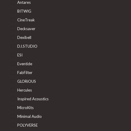
Antares
BITWIG
CineTreak
Decksaver
Dexibell
DJ.STUDIO
ESI
Eventide
FabFilter
GLORiOUS
Hercules
Inspired Acoustics
MicroKits
Minimal Audio
POLYVERSE