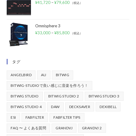
¥
41,720
–
¥
79,600
（税込）
Omnisphere 3
¥
33,000
–
¥
85,800
（税込）
タグ
ANGELBIRD
AU
BITWIG
BITWIG-STUDIOで良い感じに音楽を作ろう！
BITWIG STUDIO
BITWIG STUDIO 2
BITWIG STUDIO 3
BITWIG STUDIO 4
DAW
DECKSAVER
DEXIBELL
ESI
FABFILTER
FABFILTER TIPS
FAQ 〜 よくある質問
GRANDVJ
GRANDVJ 2