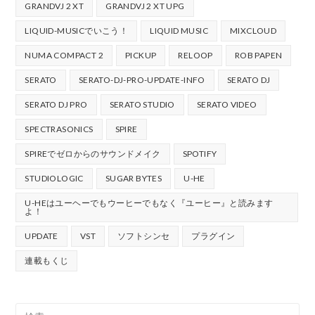
GRANDVJ 2 XT
GRANDVJ 2 XT UPG
LIQUID-MUSICでいこう！
LIQUID MUSIC
MIXCLOUD
NUMA COMPACT 2
PICKUP
RELOOP
ROB PAPEN
SERATO
SERATO-DJ-PRO-UPDATE-INFO
SERATO DJ
SERATO DJ PRO
SERATO STUDIO
SERATO VIDEO
SPECTRASONICS
SPIRE
SPIREでゼロからのサウンドメイク
SPOTIFY
STUDIOLOGIC
SUGAR BYTES
U-HE
U-HEはユーヘーでもウーヒーでもなく『ユーヒー』と読みます
よ！
UPDATE
VST
ソフトシンセ
プラグイン
連載もくじ