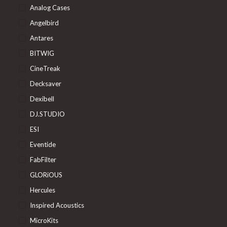
Analog Cases
Angelbird
Antares
BITWIG
CineTreak
Decksaver
Dexibell
DJ.STUDIO
ESI
Eventide
FabFilter
GLORiOUS
Hercules
Inspired Acoustics
MicroKits