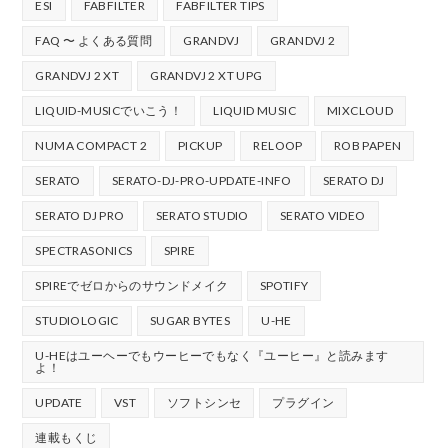
ESI
FABFILTER
FABFILTER TIPS
FAQ 〜 よくある質問
GRANDVJ
GRANDVJ 2
GRANDVJ 2 XT
GRANDVJ 2 XT UPG
LIQUID-MUSICでいこう！
LIQUID MUSIC
MIXCLOUD
NUMA COMPACT 2
PICKUP
RELOOP
ROB PAPEN
SERATO
SERATO-DJ-PRO-UPDATE-INFO
SERATO DJ
SERATO DJ PRO
SERATO STUDIO
SERATO VIDEO
SPECTRASONICS
SPIRE
SPIREでゼロからのサウンドメイク
SPOTIFY
STUDIOLOGIC
SUGAR BYTES
U-HE
U-HEはユーヘーでもウーヒーでもなく『ユーヒー』と読みます
よ！
UPDATE
VST
ソフトシンセ
プラグイン
連載もくじ