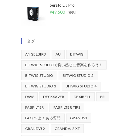
Serato DJ Pro
¥
49,500
（税込）
タグ
ANGELBIRD
AU
BITWIG
BITWIG-STUDIOで良い感じに音楽を作ろう！
BITWIG STUDIO
BITWIG STUDIO 2
BITWIG STUDIO 3
BITWIG STUDIO 4
DAW
DECKSAVER
DEXIBELL
ESI
FABFILTER
FABFILTER TIPS
FAQ 〜 よくある質問
GRANDVJ
GRANDVJ 2
GRANDVJ 2 XT