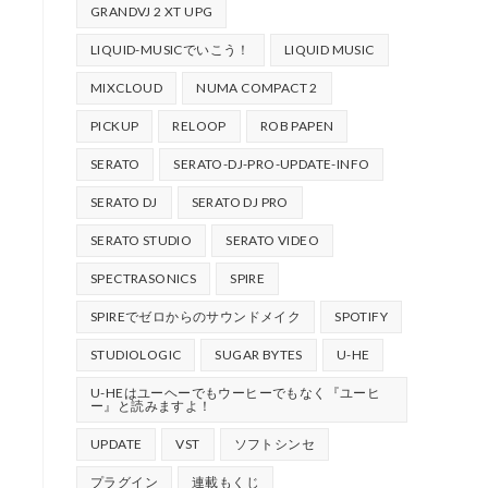
GRANDVJ 2 XT UPG
LIQUID-MUSICでいこう！
LIQUID MUSIC
MIXCLOUD
NUMA COMPACT 2
PICKUP
RELOOP
ROB PAPEN
SERATO
SERATO-DJ-PRO-UPDATE-INFO
SERATO DJ
SERATO DJ PRO
SERATO STUDIO
SERATO VIDEO
SPECTRASONICS
SPIRE
SPIREでゼロからのサウンドメイク
SPOTIFY
STUDIOLOGIC
SUGAR BYTES
U-HE
U-HEはユーヘーでもウーヒーでもなく『ユーヒ
ー』と読みますよ！
UPDATE
VST
ソフトシンセ
プラグイン
連載もくじ