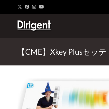
【CME】Xkey Plusセ