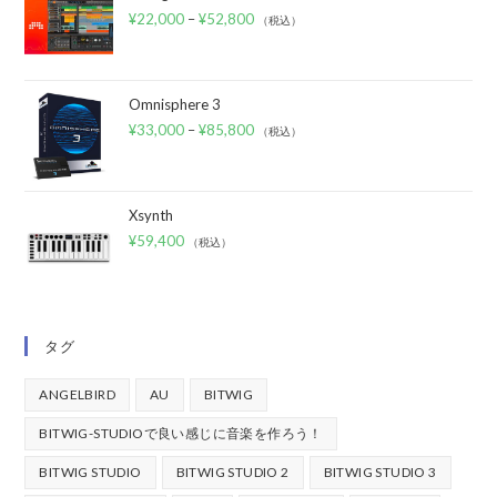
¥
22,000
–
¥
52,800
（税込）
Omnisphere 3
¥
33,000
–
¥
85,800
（税込）
Xsynth
¥
59,400
（税込）
タグ
ANGELBIRD
AU
BITWIG
BITWIG-STUDIOで良い感じに音楽を作ろう！
BITWIG STUDIO
BITWIG STUDIO 2
BITWIG STUDIO 3