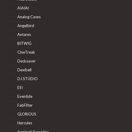
AIAIAI
Analog Cases
Angelbird
Antares
BITWIG
CineTreak
Decksaver
Dexibell
DJ.STUDIO
ESI
Eventide
FabFilter
GLORiOUS
Hercules
Inspired Acoustics