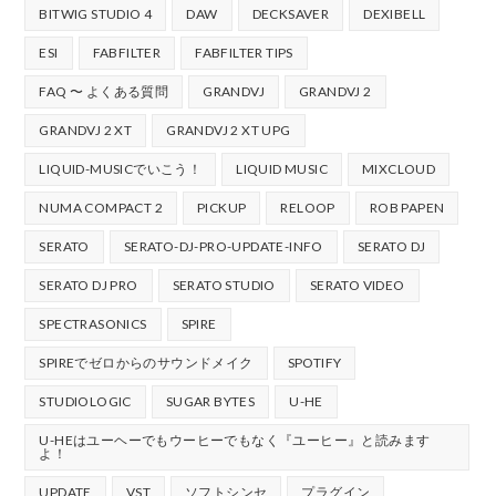
BITWIG STUDIO 4
DAW
DECKSAVER
DEXIBELL
ESI
FABFILTER
FABFILTER TIPS
FAQ 〜 よくある質問
GRANDVJ
GRANDVJ 2
GRANDVJ 2 XT
GRANDVJ 2 XT UPG
LIQUID-MUSICでいこう！
LIQUID MUSIC
MIXCLOUD
NUMA COMPACT 2
PICKUP
RELOOP
ROB PAPEN
SERATO
SERATO-DJ-PRO-UPDATE-INFO
SERATO DJ
SERATO DJ PRO
SERATO STUDIO
SERATO VIDEO
SPECTRASONICS
SPIRE
SPIREでゼロからのサウンドメイク
SPOTIFY
STUDIOLOGIC
SUGAR BYTES
U-HE
U-HEはユーヘーでもウーヒーでもなく『ユーヒー』と読みます
よ！
UPDATE
VST
ソフトシンセ
プラグイン