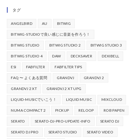
タグ
ANGELBIRD
AU
BITWIG
BITWIG-STUDIOで良い感じに音楽を作ろう！
BITWIG STUDIO
BITWIG STUDIO 2
BITWIG STUDIO 3
BITWIG STUDIO 4
DAW
DECKSAVER
DEXIBELL
ESI
FABFILTER
FABFILTER TIPS
FAQ 〜 よくある質問
GRANDVJ
GRANDVJ 2
GRANDVJ 2 XT
GRANDVJ 2 XT UPG
LIQUID-MUSICでいこう！
LIQUID MUSIC
MIXCLOUD
NUMA COMPACT 2
PICKUP
RELOOP
ROB PAPEN
SERATO
SERATO-DJ-PRO-UPDATE-INFO
SERATO DJ
SERATO DJ PRO
SERATO STUDIO
SERATO VIDEO