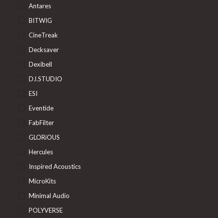
Antares
BITWIG
CineTreak
Decksaver
Dexibell
DJ.STUDIO
ESI
Eventide
FabFilter
GLORiOUS
Hercules
Inspired Acoustics
MicroKits
Minimal Audio
POLYVERSE