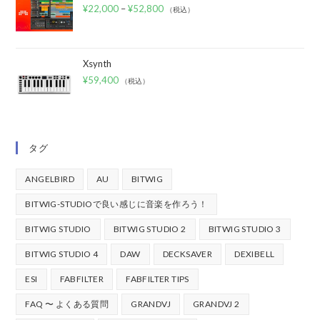
¥
22,000
–
¥
52,800
（税込）
Xsynth
¥
59,400
（税込）
タグ
ANGELBIRD
AU
BITWIG
BITWIG-STUDIOで良い感じに音楽を作ろう！
BITWIG STUDIO
BITWIG STUDIO 2
BITWIG STUDIO 3
BITWIG STUDIO 4
DAW
DECKSAVER
DEXIBELL
ESI
FABFILTER
FABFILTER TIPS
FAQ 〜 よくある質問
GRANDVJ
GRANDVJ 2