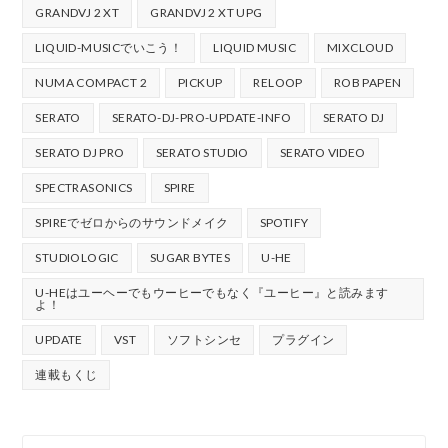
GRANDVJ 2 XT
GRANDVJ 2 XT UPG
LIQUID-MUSICでいこう！
LIQUID MUSIC
MIXCLOUD
NUMA COMPACT 2
PICKUP
RELOOP
ROB PAPEN
SERATO
SERATO-DJ-PRO-UPDATE-INFO
SERATO DJ
SERATO DJ PRO
SERATO STUDIO
SERATO VIDEO
SPECTRASONICS
SPIRE
SPIREでゼロからのサウンドメイク
SPOTIFY
STUDIOLOGIC
SUGAR BYTES
U-HE
U-HEはユーヘーでもウーヒーでもなく『ユーヒー』と読みます
よ！
UPDATE
VST
ソフトシンセ
プラグイン
連載もくじ