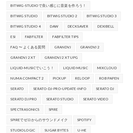
BITWIG-STUDIOで良い感じに音楽を作ろう！
BITWIG STUDIO
BITWIG STUDIO 2
BITWIG STUDIO 3
BITWIG STUDIO 4
DAW
DECKSAVER
DEXIBELL
ESI
FABFILTER
FABFILTER TIPS
FAQ 〜 よくある質問
GRANDVJ
GRANDVJ 2
GRANDVJ 2 XT
GRANDVJ 2 XT UPG
LIQUID-MUSICでいこう！
LIQUID MUSIC
MIXCLOUD
NUMA COMPACT 2
PICKUP
RELOOP
ROB PAPEN
SERATO
SERATO-DJ-PRO-UPDATE-INFO
SERATO DJ
SERATO DJ PRO
SERATO STUDIO
SERATO VIDEO
SPECTRASONICS
SPIRE
SPIREでゼロからのサウンドメイク
SPOTIFY
STUDIOLOGIC
SUGAR BYTES
U-HE