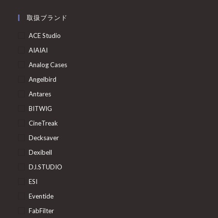
取扱ブランド
ACE Studio
AIAIAI
Analog Cases
Angelbird
Antares
BITWIG
CineTreak
Decksaver
Dexibell
DJ.STUDIO
ESI
Eventide
FabFilter