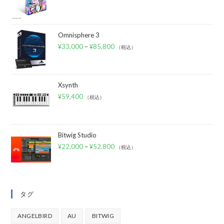
Omnisphere 3
¥
33,000
–
¥
85,800
（税込）
Xsynth
¥
59,400
（税込）
Bitwig Studio
¥
22,000
–
¥
52,800
（税込）
タグ
ANGELBIRD
AU
BITWIG