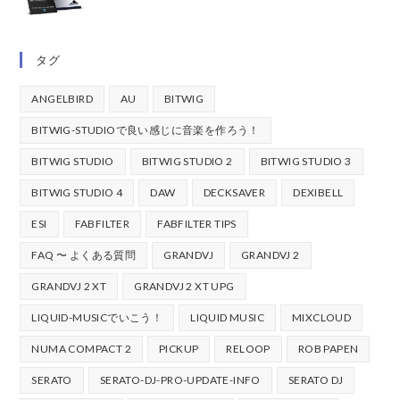
タグ
ANGELBIRD
AU
BITWIG
BITWIG-STUDIOで良い感じに音楽を作ろう！
BITWIG STUDIO
BITWIG STUDIO 2
BITWIG STUDIO 3
BITWIG STUDIO 4
DAW
DECKSAVER
DEXIBELL
ESI
FABFILTER
FABFILTER TIPS
FAQ 〜 よくある質問
GRANDVJ
GRANDVJ 2
GRANDVJ 2 XT
GRANDVJ 2 XT UPG
LIQUID-MUSICでいこう！
LIQUID MUSIC
MIXCLOUD
NUMA COMPACT 2
PICKUP
RELOOP
ROB PAPEN
SERATO
SERATO-DJ-PRO-UPDATE-INFO
SERATO DJ