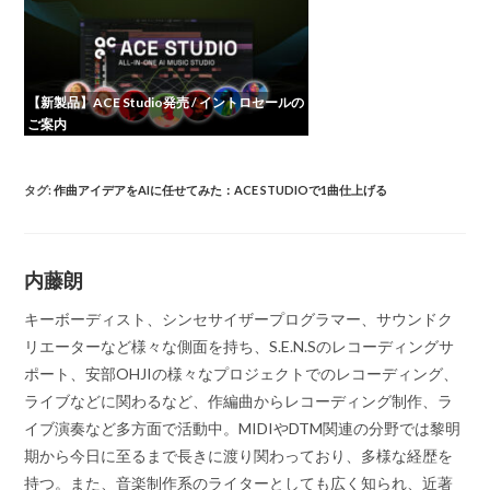
【新製品】ACE Studio発売 / イントロセールの
ご案内
タグ
:
作曲アイデアをAIに任せてみた：ACE STUDIOで1曲仕上げる
内藤朗
キーボーディスト、シンセサイザープログラマー、サウンドク
リエーターなど様々な側面を持ち、S.E.N.Sのレコーディングサ
ポート、安部OHJIの様々なプロジェクトでのレコーディング、
ライブなどに関わるなど、作編曲からレコーディング制作、ラ
イブ演奏など多方面で活動中。MIDIやDTM関連の分野では黎明
期から今日に至るまで長きに渡り関わっており、多様な経歴を
持つ。また、音楽制作系のライターとしても広く知られ、近著