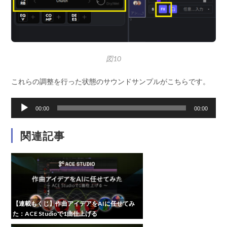
図10
これらの調整を行った状態のサウンドサンプルがこちらです。
音
00:00
00:00
声
プ
関連記事
レ
ー
ヤ
ー
【連載もくじ】作曲アイデアをAIに任せてみ
た：ACE Studioで1曲仕上げる