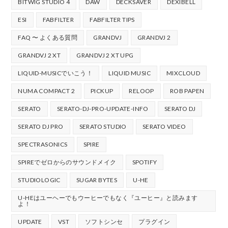
BITWIG STUDIO 4
DAW
DECKSAVER
DEXIBELL
ESI
FABFILTER
FABFILTER TIPS
FAQ 〜 よくある質問
GRANDVJ
GRANDVJ 2
GRANDVJ 2 XT
GRANDVJ 2 XT UPG
LIQUID-MUSICでいこう！
LIQUID MUSIC
MIXCLOUD
NUMA COMPACT 2
PICKUP
RELOOP
ROB PAPEN
SERATO
SERATO-DJ-PRO-UPDATE-INFO
SERATO DJ
SERATO DJ PRO
SERATO STUDIO
SERATO VIDEO
SPECTRASONICS
SPIRE
SPIREでゼロからのサウンドメイク
SPOTIFY
STUDIOLOGIC
SUGAR BYTES
U-HE
U-HEはユーヘーでもウーヒーでもなく『ユーヒー』と読みます
よ！
UPDATE
VST
ソフトシンセ
プラグイン