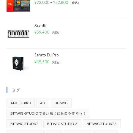
¥
22,000
–
¥
52,800
（税込）
Xsynth
¥
59,400
（税込）
Serato DJ Pro
¥
49,500
（税込）
タグ
ANGELBIRD
AU
BITWIG
BITWIG-STUDIOで良い感じに音楽を作ろう！
BITWIG STUDIO
BITWIG STUDIO 2
BITWIG STUDIO 3