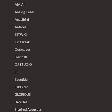
AIAIAI
Analog Cases
Angelbird
Antares
BITWIG
CineTreak
Decksaver
Dexibell
DJ.STUDIO
ESI
Eventide
FabFilter
GLORiOUS
Hercules
Inspired Acoustics