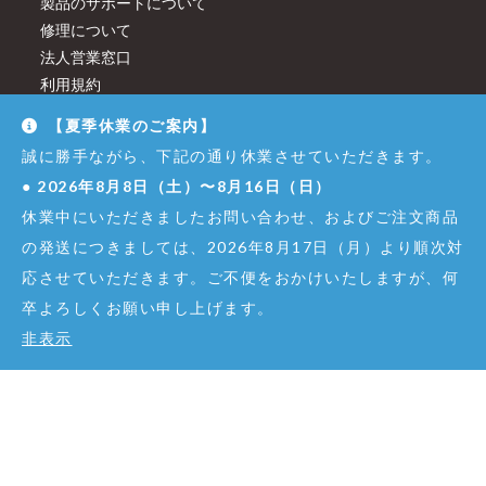
製品のサポートについて
修理について
法人営業窓口
利用規約
メールマガジン購読
【夏季休業のご案内】
取扱店舗
誠に勝手ながら、下記の通り休業させていただきます。
利用案内（オンラインショップ）
●
2026年8月8日（土）〜8月16日（日）
特定商取引に関する法律に基づく表示
休業中にいただきましたお問い合わせ、およびご注文商品
ユーザー登録
ライター紹介
の発送につきましては、2026年8月17日（月）より順次対
会社概要
応させていただきます。ご不便をおかけいたしますが、何
プライバシーポリシー
卒よろしくお願い申し上げます。
お問い合わせ
非表示