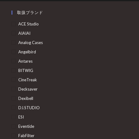
取扱ブランド
ACE Studio
AIAIAI
Analog Cases
Angelbird
Antares
BITWIG
CineTreak
Decksaver
Dexibell
DJ.STUDIO
ESI
Eventide
FabFilter