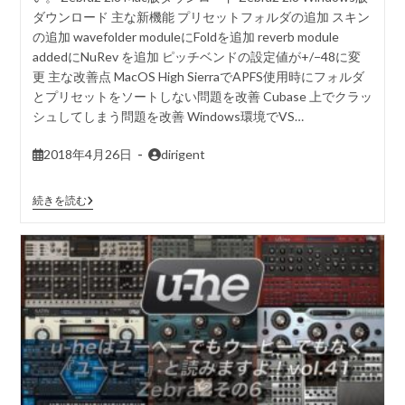
ダウンロード 主な新機能 プリセットフォルダの追加 スキン
の追加 wavefolder moduleにFoldを追加 reverb module
addedにNuRev を追加 ピッチベンドの設定値が+/−48に変
更 主な改善点 MacOS High SierraでAPFS使用時にフォルダ
とプリセットをソートしない問題を改善 Cubase 上でクラッ
シュしてしまう問題を改善 Windows環境でVS…
2018年4月26日
dirigent
続きを読む