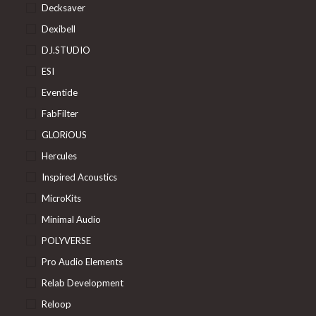
Decksaver
Dexibell
DJ.STUDIO
ESI
Eventide
FabFilter
GLORiOUS
Hercules
Inspired Acoustics
MicroKits
Minimal Audio
POLYVERSE
Pro Audio Elements
Relab Development
Reloop