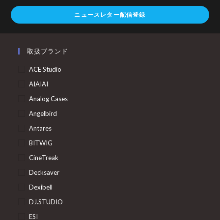
ニュースレター配信登録
取扱ブランド
ACE Studio
AIAIAI
Analog Cases
Angelbird
Antares
BITWIG
CineTreak
Decksaver
Dexibell
DJ.STUDIO
ESI