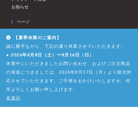
お知らせ
ページ
Dexibell ショールーム GINZA
【夏季休業のご案内】
採用情報
誠に勝手ながら、下記の通り休業させていただきます。
ディリゲント連載【もくじのまとめ】
●
2026年8月8日（土）〜8月16日（日）
製品のサポートについて
休業中にいただきましたお問い合わせ、およびご注文商品
修理について
の発送につきましては、2026年8月17日（月）より順次対
法人営業窓口
利用規約
応させていただきます。ご不便をおかけいたしますが、何
メールマガジン購読
卒よろしくお願い申し上げます。
取扱店舗
非表示
利用案内（オンラインショップ）
特定商取引に関する法律に基づく表示
ユーザー登録
ライター紹介
会社概要