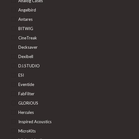
Analog Cases
Angelbird
Antares
BITWIG
CineTreak
Decksaver
Dexibell
DJ.STUDIO
ESI
Eventide
FabFilter
GLORiOUS
Hercules
Inspired Acoustics
MicroKits