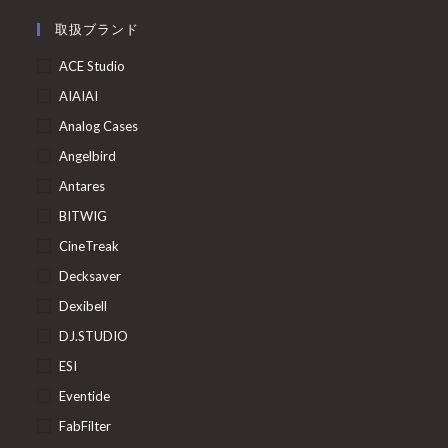
取扱ブランド
ACE Studio
AIAIAI
Analog Cases
Angelbird
Antares
BITWIG
CineTreak
Decksaver
Dexibell
DJ.STUDIO
ESI
Eventide
FabFilter