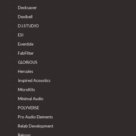
Decksaver
Dexibell
DJ.STUDIO
ESI
Eventide
FabFilter
GLORiOUS
Hercules
Inspired Acoustics
MicroKits
Minimal Audio
POLYVERSE
Pro Audio Elements
Relab Development
Reloop