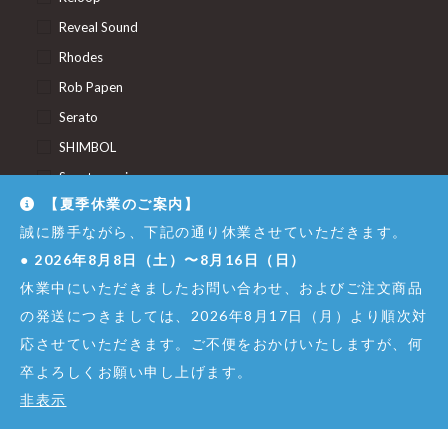
Reveal Sound
Rhodes
Rob Papen
Serato
SHIMBOL
Spectrasonics
【夏季休業のご案内】
STAY
誠に勝手ながら、下記の通り休業させていただきます。
Studiologic
●
2026年8月8日（土）〜8月16日（日）
Sugar Bytes
休業中にいただきましたお問い合わせ、およびご注文商品
Synapse Audio Software
の発送につきましては、2026年8月17日（月）より順次対
Thunderplugs
応させていただきます。ご不便をおかけいたしますが、何
U-He
卒よろしくお願い申し上げます。
Union Audio
非表示
Uncategorized