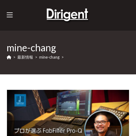
mine-chang
>
最新情報
>
mine-chang
>