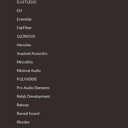
DJ.STUDIO
ESI
Eventide
FabFilter
GLORiOUS
Hercules
Inspired Acoustics
MicroKits
Minimal Audio
POLYVERSE
Pro Audio Elements
Relab Development
Reloop
Reveal Sound
Rhodes