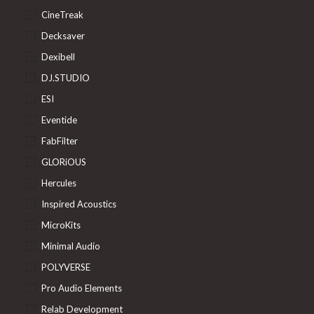
CineTreak
Decksaver
Dexibell
DJ.STUDIO
ESI
Eventide
FabFilter
GLORiOUS
Hercules
Inspired Acoustics
MicroKits
Minimal Audio
POLYVERSE
Pro Audio Elements
Relab Development