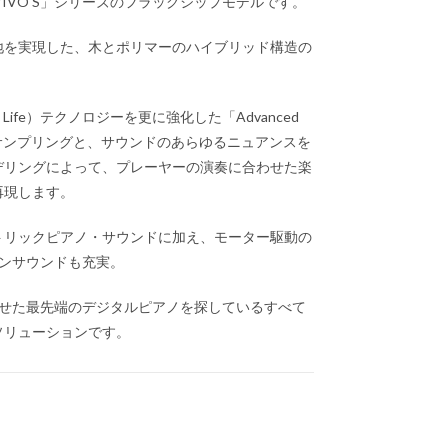
アノ「VIVO S」シリーズのフラッグシップモデルです。
地を実現した、木とポリマーのハイブリッド構造の
 Life）テクノロジーを更に強化した「Advanced
のサンプリングと、サウンドのあらゆるニュアンスを
デリングによって、プレーヤーの演奏に合わせた楽
再現します。
トリックピアノ・サウンドに加え、モーター駆動の
ンサウンドも充実。
合わせた最先端のデジタルピアノを探しているすべて
ソリューションです。