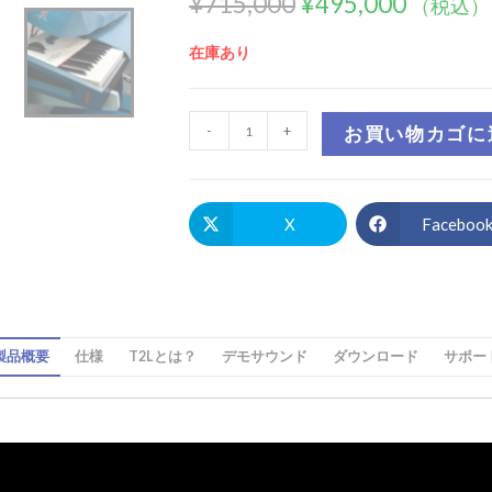
¥
715,000
¥
495,000
（税込）
在庫あり
-
+
お買い物カゴに
X
Faceboo
製品概要
仕様
T2Lとは？
デモサウンド
ダウンロード
サポー