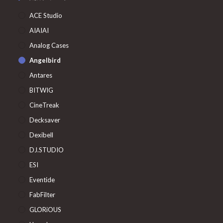
ACE Studio
AIAIAI
Analog Cases
Angelbird
Antares
BITWIG
CineTreak
Decksaver
Dexibell
DJ.STUDIO
ESI
Eventide
FabFilter
GLORiOUS