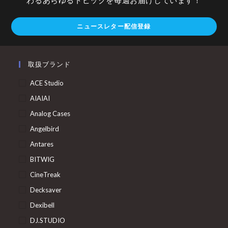
ニュースレター配信登録
取扱ブランド
ACE Studio
AIAIAI
Analog Cases
Angelbird
Antares
BITWIG
CineTreak
Decksaver
Dexibell
DJ.STUDIO