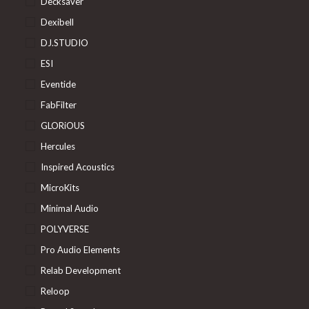
Decksaver
Dexibell
DJ.STUDIO
ESI
Eventide
FabFilter
GLORiOUS
Hercules
Inspired Acoustics
MicroKits
Minimal Audio
POLYVERSE
Pro Audio Elements
Relab Development
Reloop