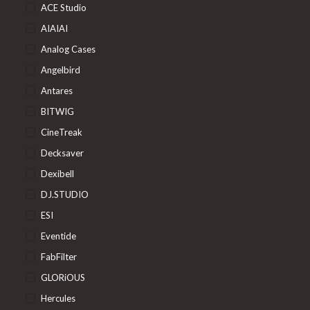
ACE Studio
AIAIAI
Analog Cases
Angelbird
Antares
BITWIG
CineTreak
Decksaver
Dexibell
DJ.STUDIO
ESI
Eventide
FabFilter
GLORiOUS
Hercules