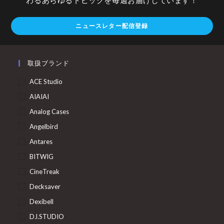
ニュースレター配信登録
取扱ブランド
ACE Studio
AIAIAI
Analog Cases
Angelbird
Antares
BITWIG
CineTreak
Decksaver
Dexibell
DJ.STUDIO