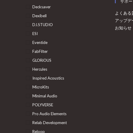
サポー
Decksaver
よくある
Dexibell
アップデ
DJ.STUDIO
お知らせ
ESI
Eventide
FabFilter
GLORiOUS
Hercules
Inspired Acoustics
MicroKits
Minimal Audio
POLYVERSE
Pro Audio Elements
Relab Development
Reloop