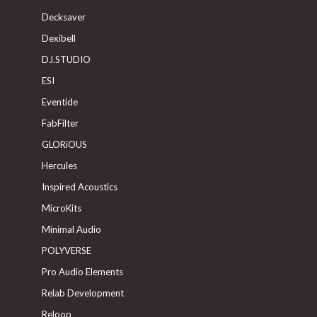
Decksaver
Dexibell
DJ.STUDIO
ESI
Eventide
FabFilter
GLORiOUS
Hercules
Inspired Acoustics
MicroKits
Minimal Audio
POLYVERSE
Pro Audio Elements
Relab Development
Reloop