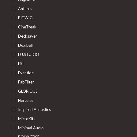
Antares
BITWIG
CineTreak
Decksaver
Dexibell
DJ.STUDIO
ESI
Eventide
FabFilter
GLORiOUS
Hercules
Inspired Acoustics
MicroKits
Minimal Audio