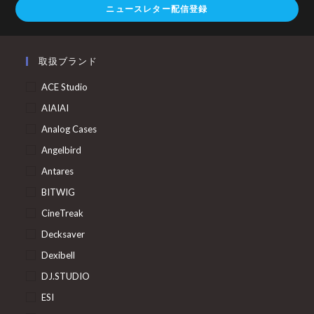
ニュースレター配信登録
取扱ブランド
ACE Studio
AIAIAI
Analog Cases
Angelbird
Antares
BITWIG
CineTreak
Decksaver
Dexibell
DJ.STUDIO
ESI