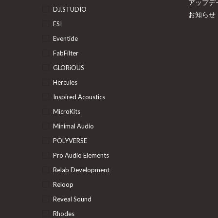
アップデ
DJ.STUDIO
お知らせ
ESI
Eventide
FabFilter
GLORiOUS
Hercules
Inspired Acoustics
MicroKits
Minimal Audio
POLYVERSE
Pro Audio Elements
Relab Development
Reloop
Reveal Sound
Rhodes