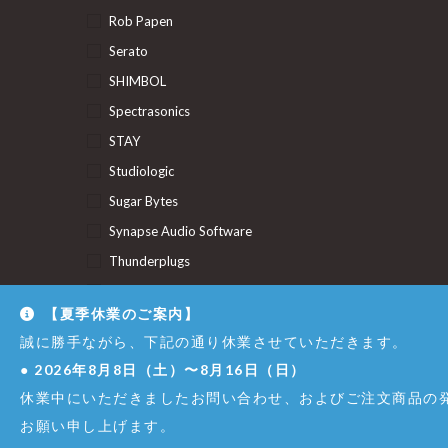
Rob Papen
Serato
SHIMBOL
Spectrasonics
STAY
Studiologic
Sugar Bytes
Synapse Audio Software
Thunderplugs
U-He
【夏季休業のご案内】
Union Audio
誠に勝手ながら、下記の通り休業させていただきます。
Uncategorized
●
2026年8月8日（土）〜8月16日（日）
休業中にいただきましたお問い合わせ、およびご注文商品の発
© Copyright - Dirigent GINZA JUJIYA Co.,Ltd. All Right Reserved.
お願い申し上げます。
株式会社銀座十字屋 - 東京都公安委員会 第301065402307号