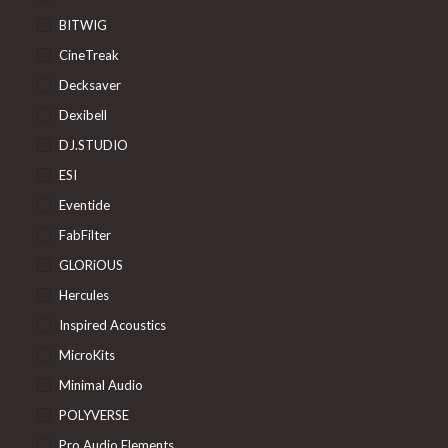
BITWIG
CineTreak
Decksaver
Dexibell
DJ.STUDIO
ESI
Eventide
FabFilter
GLORiOUS
Hercules
Inspired Acoustics
MicroKits
Minimal Audio
POLYVERSE
Pro Audio Elements