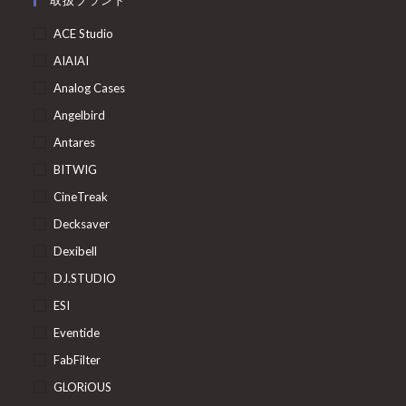
取扱ブランド
ACE Studio
AIAIAI
Analog Cases
Angelbird
Antares
BITWIG
CineTreak
Decksaver
Dexibell
DJ.STUDIO
ESI
Eventide
FabFilter
GLORiOUS