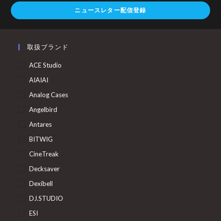
ニュースレター配信登録
取扱ブランド
ACE Studio
AIAIAI
Analog Cases
Angelbird
Antares
BITWIG
CineTreak
Decksaver
Dexibell
DJ.STUDIO
ESI