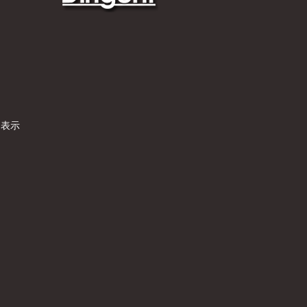
）
く表示