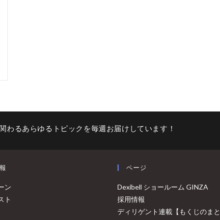
。
関わるあらゆるトピックを毎週お届けしています！
報
ページ
ーン
Dexibell ショールーム GINZA
スト
採用情報
ディリゲント連載【もくじのま