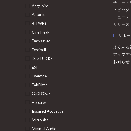
チュート
Angelbird
トピック
Antares
ニュース
BITWIG
リリース
CineTreak
サポー
Decksaver
よくある
Dexibell
アップデ
DJ.STUDIO
お知らせ
ESI
Eventide
FabFilter
GLORiOUS
Hercules
Inspired Acoustics
MicroKits
Minimal Audio