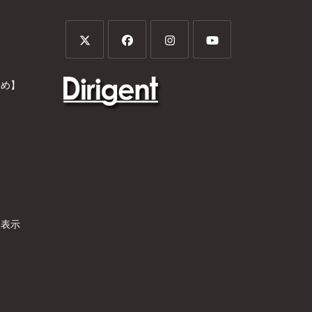
とめ】
）
く表示