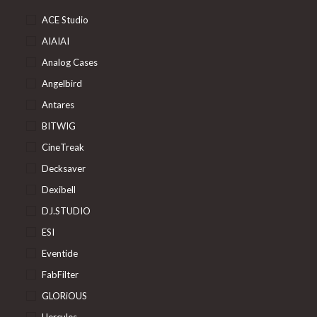
ACE Studio
AIAIAI
Analog Cases
Angelbird
Antares
BITWIG
CineTreak
Decksaver
Dexibell
DJ.STUDIO
ESI
Eventide
FabFilter
GLORiOUS
Hercules